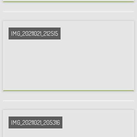
IMG_20211021_212515
IMG_20211021_205316