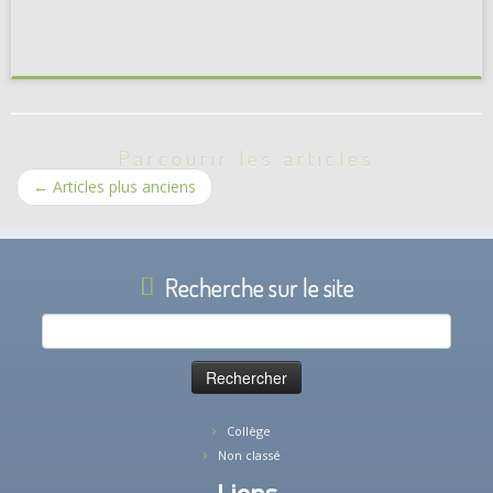
Parcourir les articles
←
Articles plus anciens
Recherche sur le site
Rechercher :
Collège
Non classé