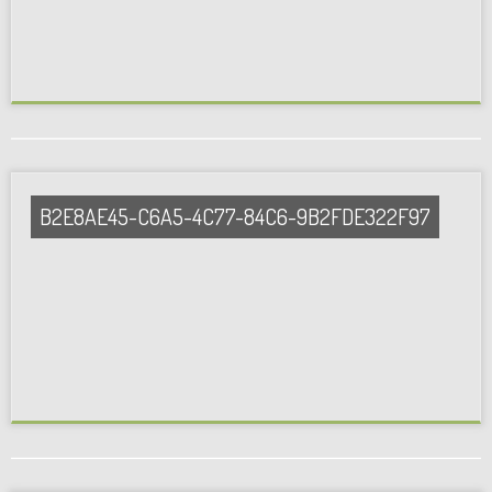
B2E8AE45-C6A5-4C77-84C6-9B2FDE322F97