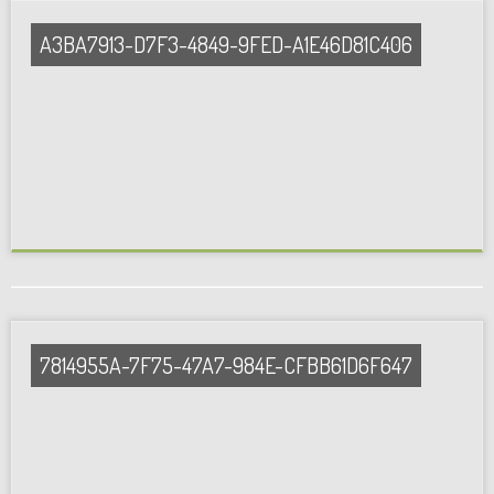
A3BA7913-D7F3-4849-9FED-A1E46D81C406
7814955A-7F75-47A7-984E-CFBB61D6F647