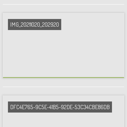
IMG_20211020_202920
DFC4E765-9C5E-41B5-92DE-53C34CBE86DB