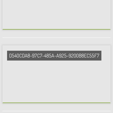
D540CDA8-97C7-485A-A925-9200B8EC55F7