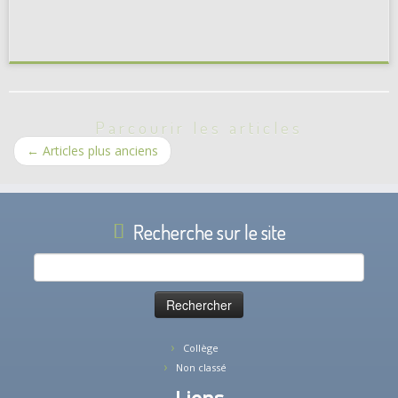
Parcourir les articles
←
Articles plus anciens
Recherche sur le site
Rechercher :
Collège
Non classé