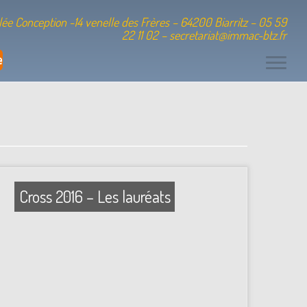
ée Conception -14 venelle des Frères – 64200 Biarritz – 05 59
22 11 02 – secretariat@immac-btz.fr
e
Cross 2016 – Les lauréats