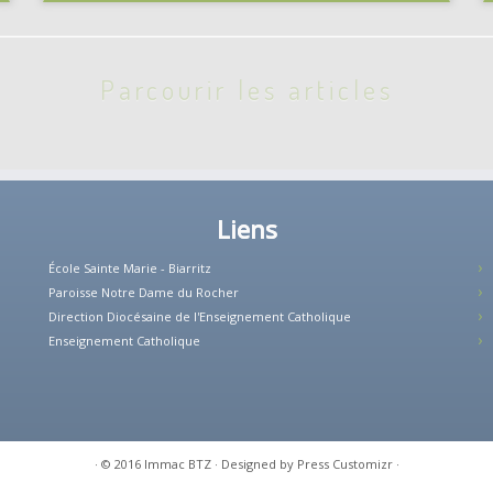
Parcourir les articles
Liens
École Sainte Marie - Biarritz
Paroisse Notre Dame du Rocher
Direction Diocésaine de l'Enseignement Catholique
Enseignement Catholique
·
© 2016
Immac BTZ
·
Designed by
Press Customizr
·