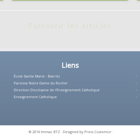
Parcourir les articles
Liens
École Sainte Marie - Biarritz
Paroisse Notre Dame du Rocher
Direction Diocésaine de l'Enseignement Catholique
Enseignement Catholique
·
© 2016
Immac BTZ
·
Designed by
Press Customizr
·