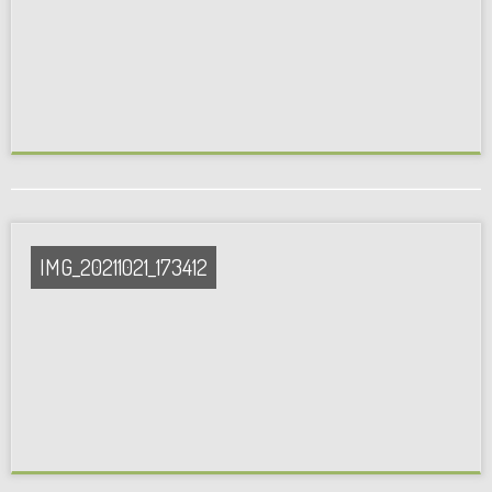
IMG_20211021_173412