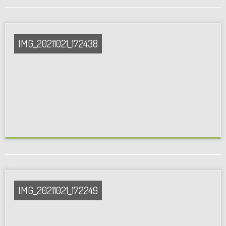
IMG_20211021_172438
IMG_20211021_172249