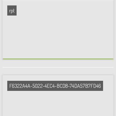
rpt
F6322A4A-5022-4EC4-BCD8-74DA57B7FD46