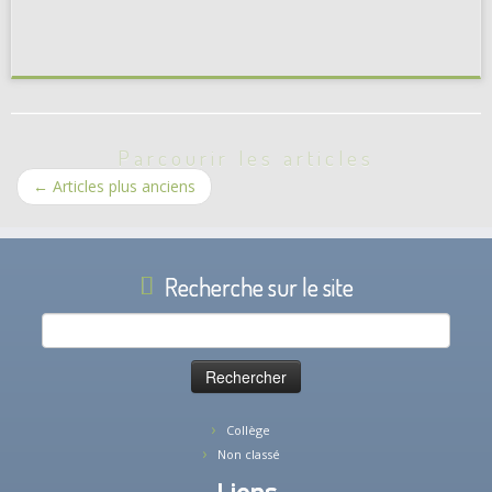
Parcourir les articles
←
Articles plus anciens
Recherche sur le site
Rechercher :
Collège
Non classé