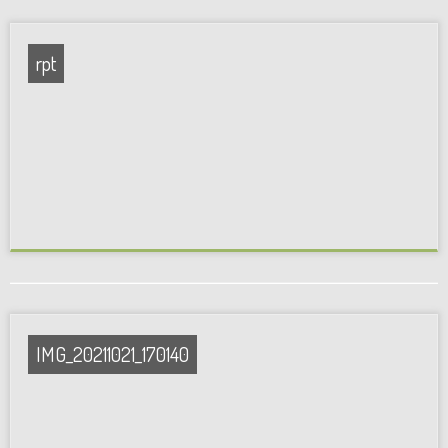
rpt
IMG_20211021_170140