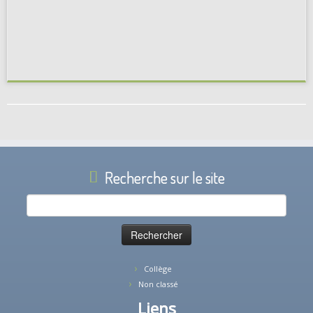
Recherche sur le site
Rechercher :
Collège
Non classé
Liens