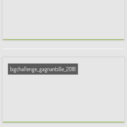
bigchallenge_gagnants6e_2018