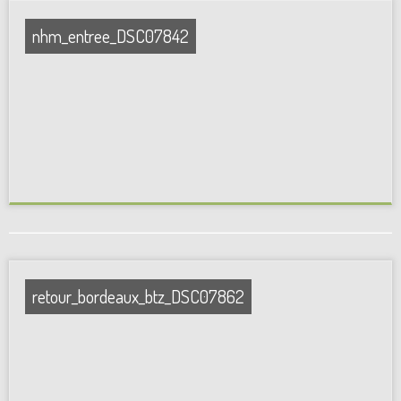
nhm_entree_DSC07842
retour_bordeaux_btz_DSC07862