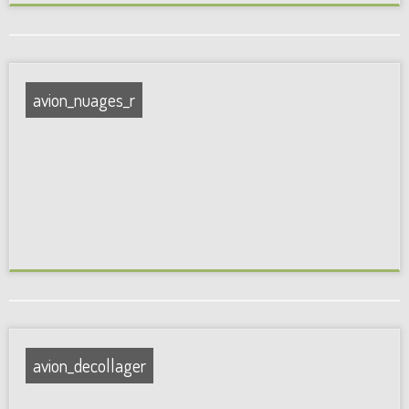
avion_nuages_r
avion_decollager