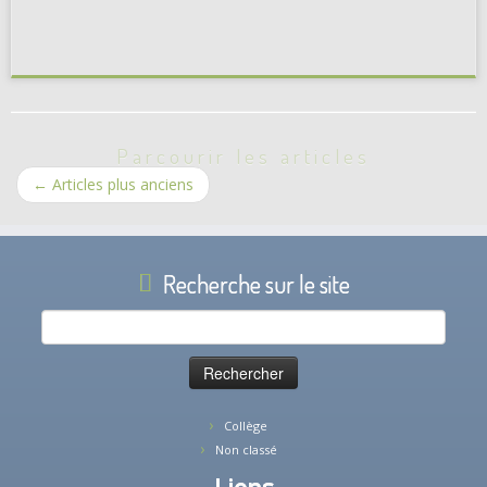
Parcourir les articles
←
Articles plus anciens
Recherche sur le site
Rechercher :
Collège
Non classé