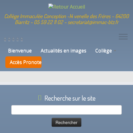
Collège Immaculée Conception -14 venelle des Frères – 64200
Biarritz – 05 59 22 11 02 – secretariat@immac-btz.fr
Skip
to
Catégorie de téléchargement :
content
Bienvenue
Actualités en images
Collège
technologie
Accès Pronote
Recherche sur le site
Rechercher :