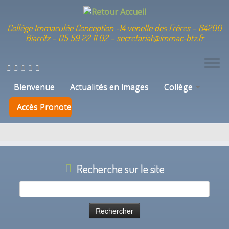
Collège Immaculée Conception -14 venelle des Frères – 64200
Biarritz – 05 59 22 11 02 – secretariat@immac-btz.fr
Skip
to
Catégorie de téléchargement :
content
Bienvenue
Actualités en images
Collège
Histoire Géographie
Accès Pronote
Recherche sur le site
Rechercher :