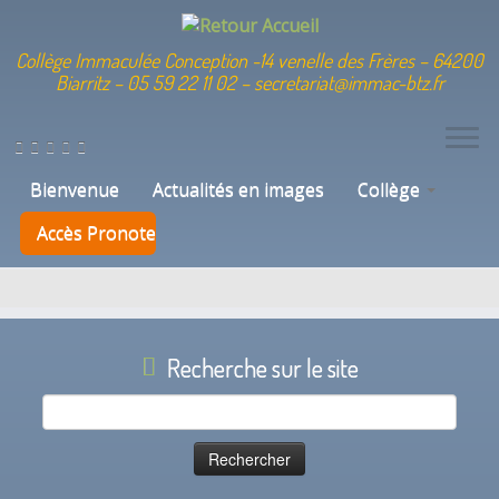
Collège Immaculée Conception -14 venelle des Frères – 64200
Biarritz – 05 59 22 11 02 – secretariat@immac-btz.fr
Skip
to
Catégorie de téléchargement :
Arts
content
Bienvenue
Actualités en images
Collège
Plastiques
Accès Pronote
Recherche sur le site
Rechercher :